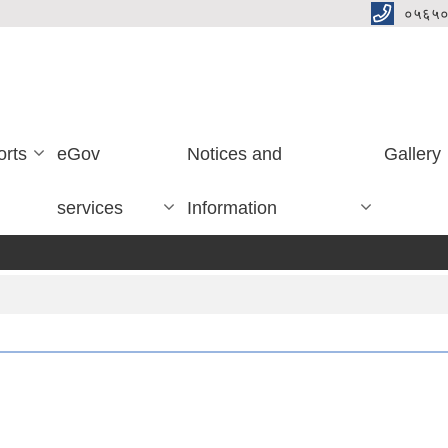
०५६५०
orts
eGov
Notices and
Gallery
services
Information