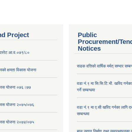
चना
nd Project
Public
Procurement/Ten
Notices
दररेट आ.व.०७९/८०
सडक वत्तिको वार्षिक मर्मत् सम्भार सम्बन
ाको क्षमता विकास योजना
वडा नं.९ मा सि.सि.टि.भी. खरिद गर्नक
विकास योजना ०७६।७७
गर्ने सम्बन्धमा
विकास योजना २०७५/०७६
वडा नं.९ मा ए.सी खरिद गर्नका लागि दरभ
सम्बन्धमा
विकास योजना २०७४/०७५
बाल उद्यान निर्माण तथा व्यवस्थापनका