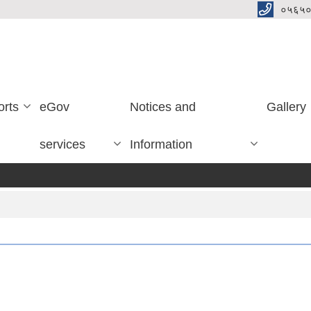
०५६५०
orts
eGov
Notices and
Gallery
services
Information