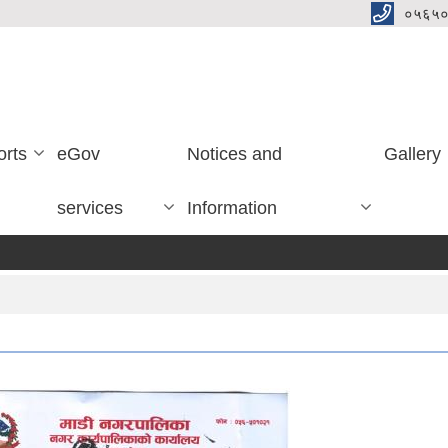
०५६५०
orts
eGov
Notices and
Gallery
services
Information